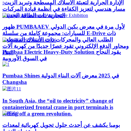
الإدارة الحرارية لتعبئة الأسلاك المسطحة وتبريد الزيت:
مسار هندسي لتعزيز الكفاءة في أنظمة قيادة المركبات
التجارية ذات الطاقة الجديدة
ظهور PUMBAAEV لأول مرة في معرض بكين الدولي
للسيارات: مجموعة كاملة من سلسلة E-Drive ذات
الطلب العالي والمحركات ذات الأسلاك المسطحة
ومحاور الدفع الإلكتروني تقود عصرًا جديدًا من كهربة آلات
Pumbaa Electric Heavy-Duty Solution يقود النجاح
البناء
في السوق الأوروبية
Pumbaa Shines في 2025 معرض آلات البناء الدولية
Changsha
In South Asia, the “oil to electricity” change of
containerized frontal crane in port terminals is
setting off a green revolution.
بومبا يكشف عن أحدث حلول تحويل كهربائية لمعدات