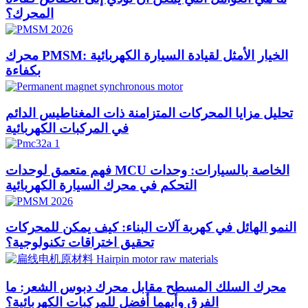
المحرك؟
محرك PMSM: الخيار الأمثل لقيادة السيارة الكهربائية
بكفاءة
تحليل مزايا المحركات المتزامنة ذات المغناطيس الدائم
في المركبات الكهربائية
فهم متعمق لوحدات MCU الخاصة بالسيارات: وحدات
التحكم في محرك السيارة الكهربائية
النمو الهائل في كهربة آلات البناء: كيف يمكن للمحركات
تحقيق اختراقات تكنولوجية؟
محرك السلك المسطح مقابل محرك دبوس الشعر: ما
الفرق وأيهما أفضل للمركبات الكهربائية؟