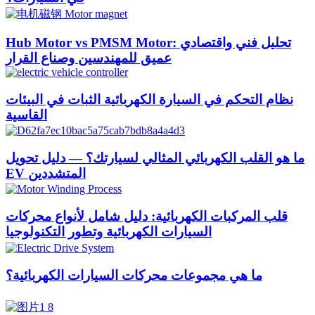
Hub Motor vs PMSM Motor: تحليل فني واقتصادي
عميق للمهندسين وصناع القرار
نظام التحكم في السيارة الكهربائية الثبات في البيئات
القاسية
ما هو القلب الكهربائي المثالي لسيارتك؟ — دليل تحويل
EV المتشددين
قلب المركبات الكهربائية: دليل شامل لأنواع محركات
السيارات الكهربائية وتطور التكنولوجيا
ما هي مجموعات محركات السيارات الكهربائية؟