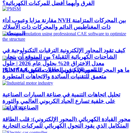
الفرق وأيهما أفضل للمركبات الكهربائية؟
مقارنة مزايا وعيوب أداء NVH بين المحركات المتزامنة
ذات المغناطيس الدائم والمحركات ذات الأسلاك
المسطحة
كيف تقود المحاور الإلكترونية الترقيات التكنولوجية في
الشاحنات الكهربائية الثقيلة؟ من المتوقع أن يتجاوز
معدل الاختراق 20% بحلول عام 2026 | حلول
ما هو المحرك المستخدم في الحافلات الكهربائية؟ تحليل
PUMBAA للمحور الإلكتروني تحليل متعمق
متعمق للتقنيات السائدة والاتجاهات المتطورة
تحليل اتجاهات التنمية في صناعة السيارات الصناعية
على خلفية تسارع الحياد الكربوني العالمي والثورة
الصناعية الرابعة
محور القيادة الكهربائي (المحور الإلكتروني): قلب الطاقة
المتكامل الذي يقود التحول الكهربائي للمركبات التجارية