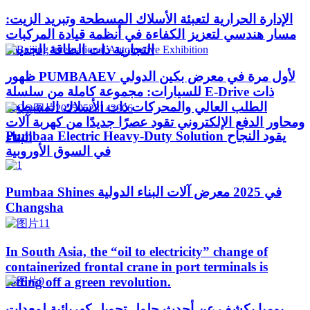
الإدارة الحرارية لتعبئة الأسلاك المسطحة وتبريد الزيت:
مسار هندسي لتعزيز الكفاءة في أنظمة قيادة المركبات
التجارية ذات الطاقة الجديدة
ظهور PUMBAAEV لأول مرة في معرض بكين الدولي
للسيارات: مجموعة كاملة من سلسلة E-Drive ذات
الطلب العالي والمحركات ذات الأسلاك المسطحة
ومحاور الدفع الإلكتروني تقود عصرًا جديدًا من كهربة آلات
Pumbaa Electric Heavy-Duty Solution يقود النجاح
البناء
في السوق الأوروبية
Pumbaa Shines في 2025 معرض آلات البناء الدولية
Changsha
In South Asia, the “oil to electricity” change of
containerized frontal crane in port terminals is
setting off a green revolution.
بومبا يكشف عن أحدث حلول تحويل كهربائية لمعدات