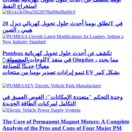
استخراج النفط
تطلق بومبا أحدث حلول تحويل كهربائي ديزل 20T في
هيبي ، الصين
Pumbaa تكشف عن أحدث حلول تحويل كهربائية
للوحات المحمولة 5T في منفذ Qingdao ، مما يحدد
معيارًا جديدًا للصناعة
تنمو إيرادات تصدير بومبا من منتجات EV بشكل كبير
وحدة التحكم "متعددة الإمكانات": الغوص العميق في
التكامل لمركبات الطاقة الجديدة
The Core of Permanent Magnet Motors: A Complete
Analysis of the Pros and Cons of Four Major PM