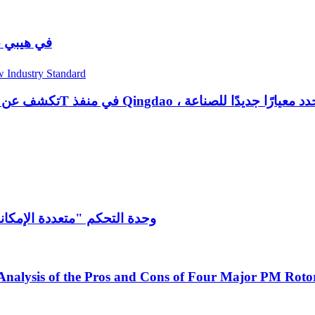
تطلق بومبا أحدث حلول تحويل كهربائي
لول تحويل كهربائية للوحات المحمولة 5T في منفذ Qingdao ، مما يحدد معيارًا جديدًا للصناعة
وحدة التحكم "متعددة الإمكان
nalysis of the Pros and Cons of Four Major PM Rotor