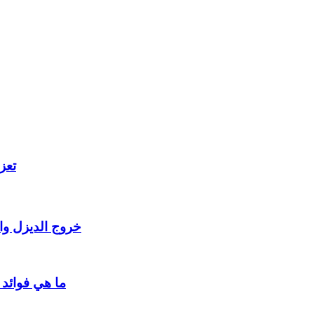
تعزي
خروج الديزل وا
ما هي فوائد