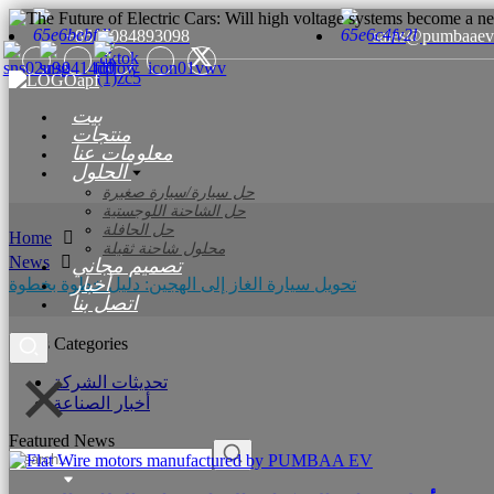
+8615084893098
sales@pumbaaev
بيت
منتجات
معلومات عنا
الحلول
حل سيارة/سيارة صغيرة
حل الشاحنة اللوجستية
حل الحافلة
Home
محلول شاحنة ثقيلة
News
تصميم مجاني
أخبار
تحويل سيارة الغاز إلى الهجين: دليل خطوة بخطوة
اتصل بنا
News Categories
تحديثات الشركة
أخبار الصناعة
Featured News