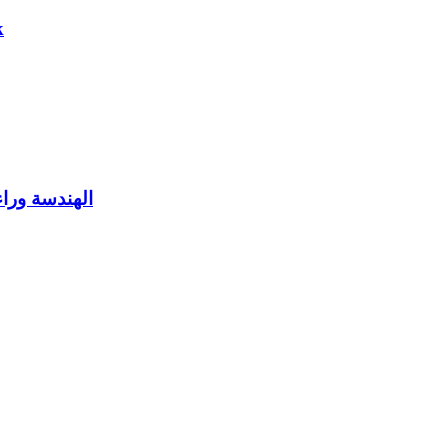
k
الهندسة وراء إنتاج المحركات بسرعة 30000