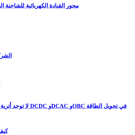
محور القيادة الكهربائية للشاحنة 
MBAAEV
م
لا توجد أتربة نادرة ولا تكنولوجيا متقدمة: كيف تعمل على تشغيل أنظمة DCDC وDCAC وOBC في تحويل الطاقة
كيف 