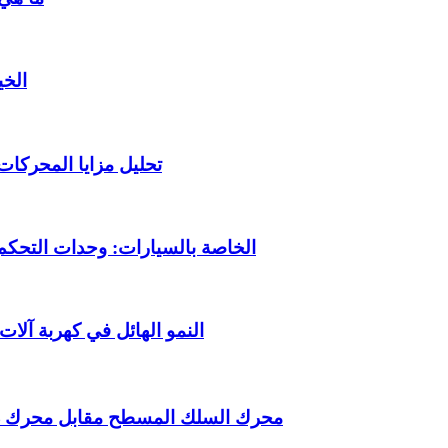
محرك 
تحليل مزايا المحركات
فهم متعمق لوحدات MCU الخاصة بالسيارات: وحد
النمو الهائل في كهربة آلا
محرك السلك المسطح مقابل محرك دبوس