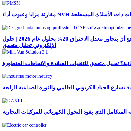
ئم والمحركات ذات الأسلاك المسطحة
كيف تقود المحاور الإلكترونية الترقيات التكنولوجية في الشاحنات الكهربائية الثقيلة؟ من المتوقع أن يتجاوز معدل الاختراق 20% بحلول عام 2026 | حلول PUMBAA للمحور
الإلكتروني تحليل متعمق
ية؟ تحليل متعمق للتقنيات السائدة والاتجاهات المتطورة
تسارع الحياد الكربوني العالمي والثورة الصناعية الرابعة
ة المتكامل الذي يقود التحول الكهربائي للمركبات التجارية